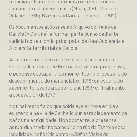
manexar, algún deles con moita reserva, a orixe
romana do establecemento (Mora, 1981 ; Diez de
Velasco, 1985; Blázquez y García-Gelabert, 1992).
Os documentos atópanse no Arquivo do Reino de
Galicia (A Coruña), e forman
parte dun expediente
xudicial do seu fondo principal, o da Real Audiencia
e
Audiencia Territorial de Galicia.
A toma de conciencia da existencia dun edificio
soterrado no lugar de Bértoa da Lagoa é progresiva,
e pódense destacar tres momentos no proceso: o do
descubrimento do manancial, en 1716; un espolio do
xacemento levado a cabo no ano 1763; e, finalmente,
a escavación de 1777.
Non hai resto físico que poida avalar hoxe en día a
existencia na vila de Carballo dun establecemento de
baños na antigüidade. Non obstante, a presenza
actual dun moderno balneario na rúa da Estrela desa
localidade, coñeci
do como
<<Baños Viejos de